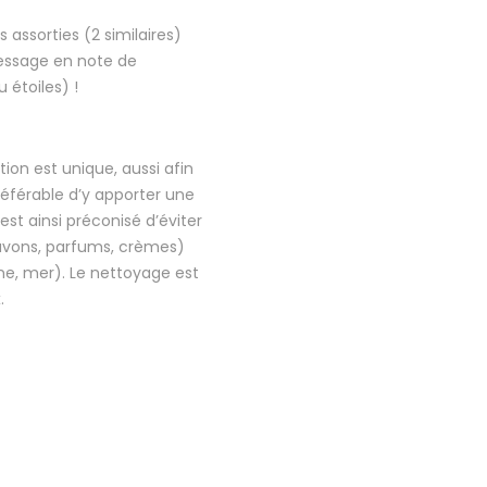
 assorties (2 similaires)
essage en note de
étoiles) !
ion est unique, aussi afin
préférable d’y apporter une
 est ainsi préconisé d’éviter
savons, parfums, crèmes)
ine, mer). Le nettoyage est
.