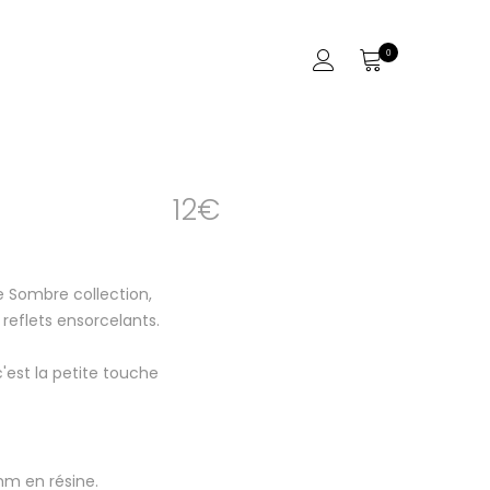
0
12
€
e Sombre collection,
reflets ensorcelants.
 c'est la petite touche
mm en résine.