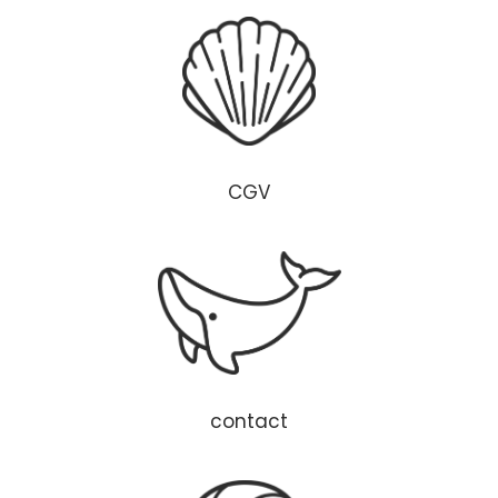
CGV
contact