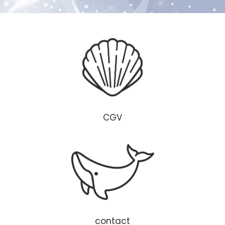
CGV
contact