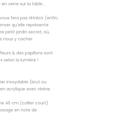
n verre sur la table...
us fera pas rétrécir (enfin,
penser qu'elle représente
re petit jardin secret, où,
s nous y cacher.
fleurs & des papillons sont
es selon la lumière !
ier inoxydable (brut ou
en acrylique avec résine.
ne 45 cm (collier court)
essage en note de