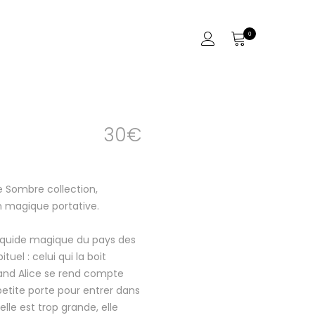
0
30
€
e Sombre collection,
n magique portative.
 liquide magique du pays des
tuel : celui qui la boit
and Alice se rend compte
petite porte pour entrer dans
elle est trop grande, elle