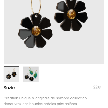
22
€
Suzie
Création unique & originale de Sombre collection,
découvrez ces boucles créoles printanières.