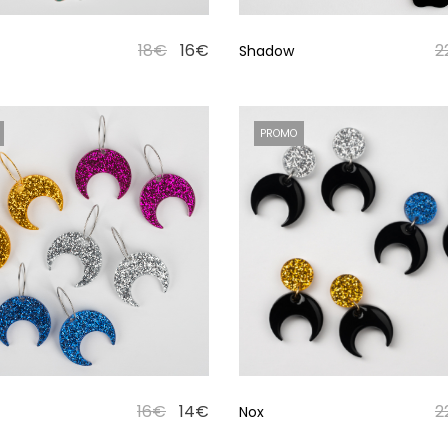
18
€
16
€
2
Shadow
PROMO
16
€
14
€
2
Nox