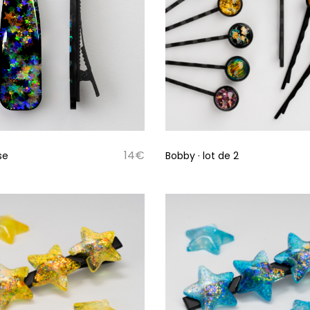
14
€
se
Bobby · lot de 2