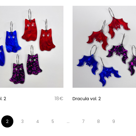
18
€
. 2
Dracula vol. 2
2
3
4
5
…
7
8
9