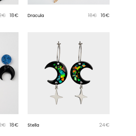
2
€
18
€
18
€
16
€
Dracula
2
€
18
€
24
€
Stella