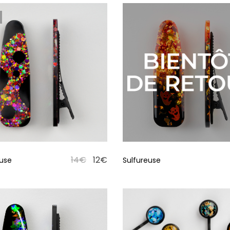
14
€
12
€
euse
Sulfureuse