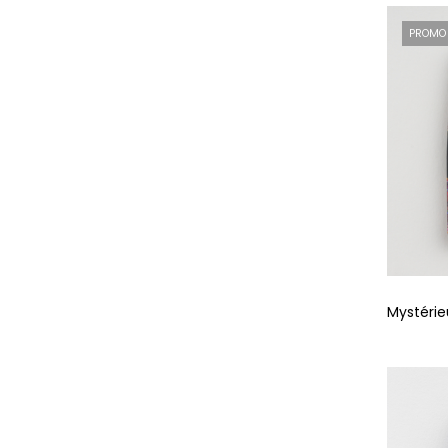
PROMO
Mystéri