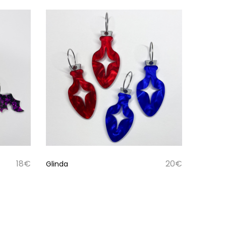
18
€
20
€
Glinda