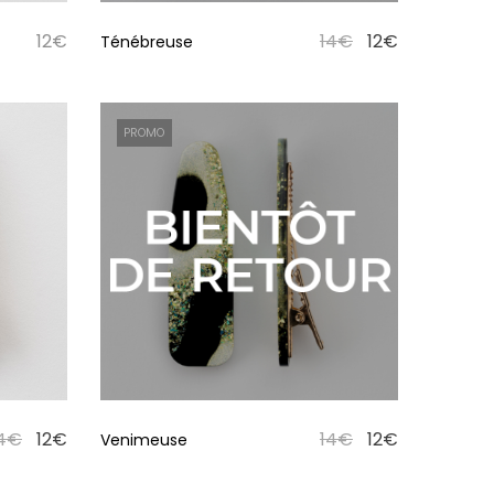
12
€
14
€
12
€
Ténébreuse
PROMO
4
€
12
€
14
€
12
€
Venimeuse