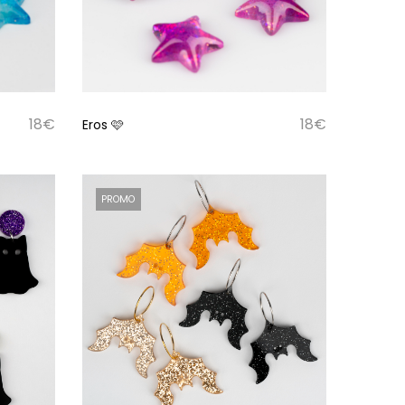
18
€
18
€
Eros 🩷
PROMO