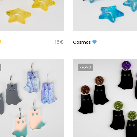
18
€
Cosmos
PROMO