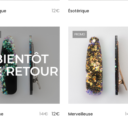
12
€
que
Ésotérique
PROMO
14
€
12
€
1
se
Merveilleuse