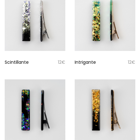
Scintillante
12
€
Intrigante
12
€