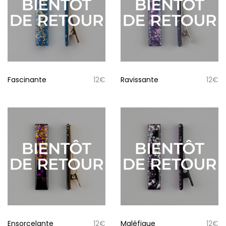
Fascinante
12
€
Ravissante
12
€
Ensorcelante
12
€
Maléfique
12
€