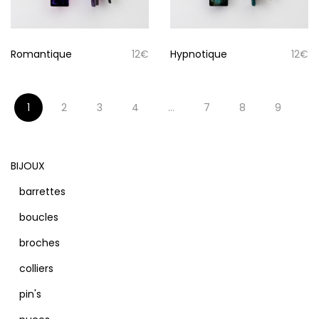
Romantique
12
€
Hypnotique
12
€
1
2
3
4
…
7
8
9
BIJOUX
barrettes
boucles
broches
colliers
pin's