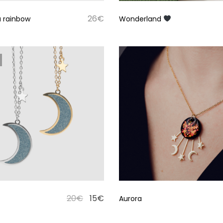
26
€
 rainbow
Wonderland
20
€
15
€
Aurora