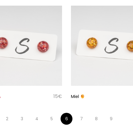
15
€
Miel
2
3
4
5
6
7
8
9