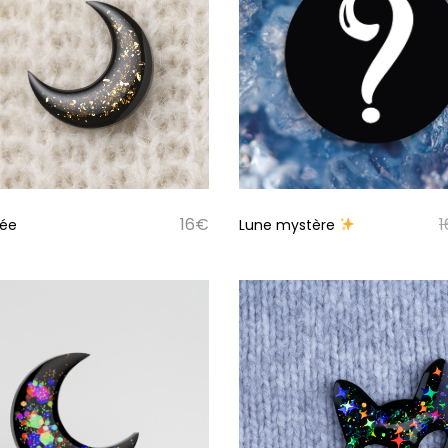
16
€
1
rée
Lune mystère