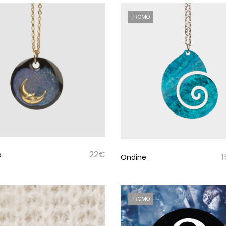
PROMO
22
€
a
1
Ondine
PROMO