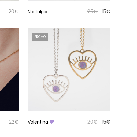
20
€
25
€
15
€
Nostalgia
PROMO
22
€
20
€
15
€
Valentina