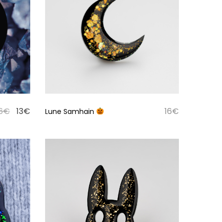
6
€
13
€
16
€
Lune Samhain