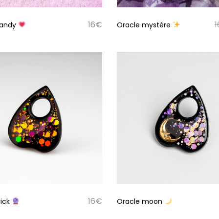
16
€
1
candy
Oracle mystère
16
€
rick
Oracle moon