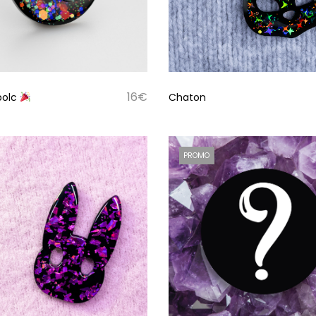
16
€
bolc
Chaton
PROMO