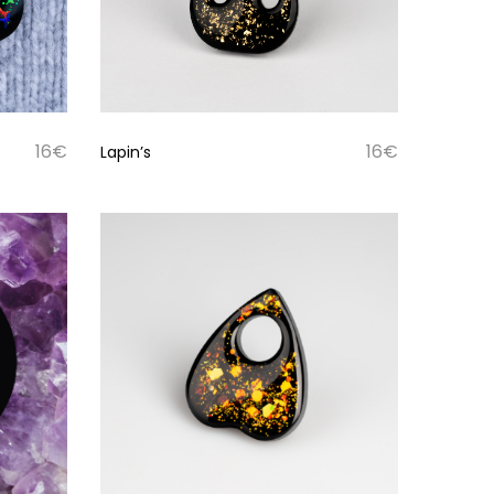
16
€
16
€
Lapin’s