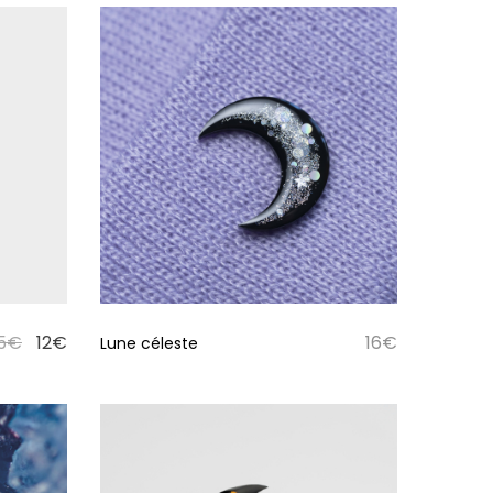
5
€
12
€
16
€
Lune céleste