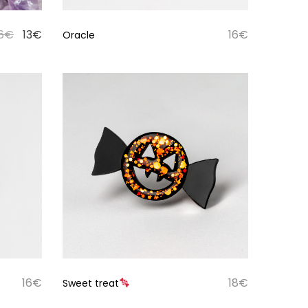
6
€
13
€
16
€
Oracle
16
€
18
€
Sweet treat